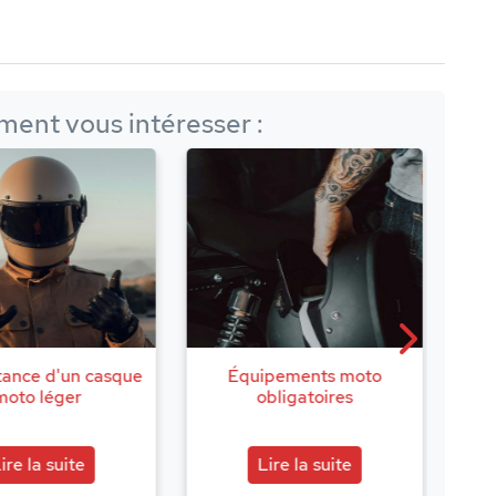
ment vous intéresser :
pements moto
Comment entretenir son
Que
bligatoires
blouson cuir moto ?
ire la suite
Lire la suite