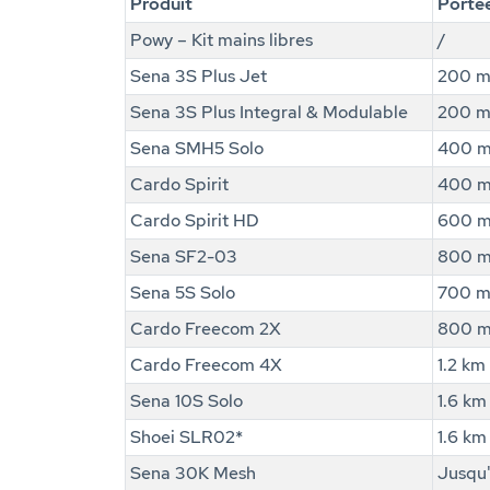
Produit
Porté
Powy – Kit mains libres
/
Sena 3S Plus Jet
200 
Sena 3S Plus Integral & Modulable
200 
Sena SMH5 Solo
400 
Cardo Spirit
400 
Cardo Spirit HD
600 
Sena SF2-03
800 
Sena 5S Solo
700 
Cardo Freecom 2X
800 
Cardo Freecom 4X
1.2 km
Sena 10S Solo
1.6 km
Shoei SLR02*
1.6 km
Sena 30K Mesh
Jusqu