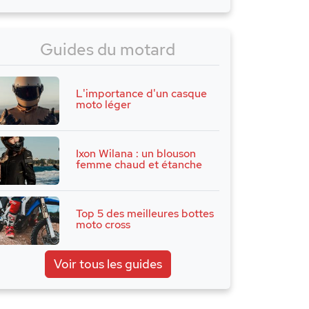
t
Guides du motard
t
t
L'importance d'un casque
t
moto léger
t
t
Ixon Wilana : un blouson
t
femme chaud et étanche
t
t
Top 5 des meilleures bottes
moto cross
t
t
Voir tous les guides
t
t