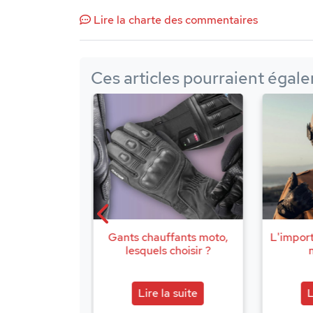
Lire la charte des commentaires
Ces articles pourraient égale
fants moto,
L'importance d'un casque
Équi
choisir ?
moto léger
o
a suite
Lire la suite
L