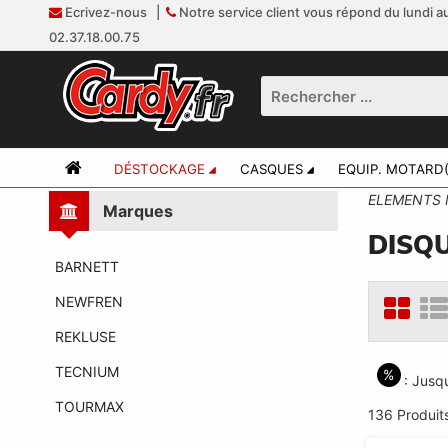
Ecrivez-nous
|
Notre service client vous répond du lundi au
02.37.18.00.75
DÉSTOCKAGE
CASQUES
EQUIP. MOTARD(
ELEMENTS 
Marques
DISQ
BARNETT
NEWFREN
REKLUSE
TECNIUM
%
: Jusqu'
TOURMAX
136 Produit