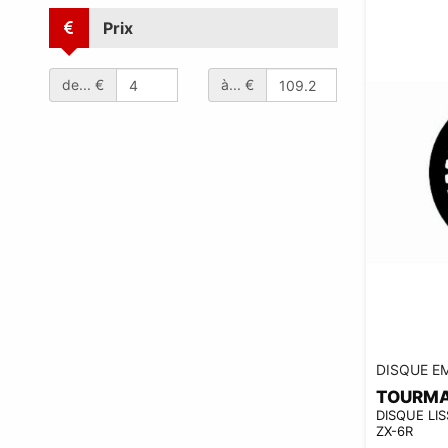
Prix
de... €
à... €
DISQUE E
TOURM
DISQUE LI
ZX-6R