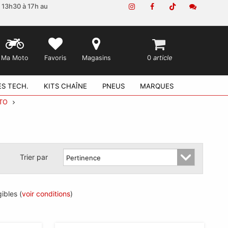
e 13h30 à 17h au
0
article
Ma Moto
Favoris
Magasins
ES TECH.
KITS CHAÎNE
PNEUS
MARQUES
TO
Trier par
ibles (
voir conditions
)