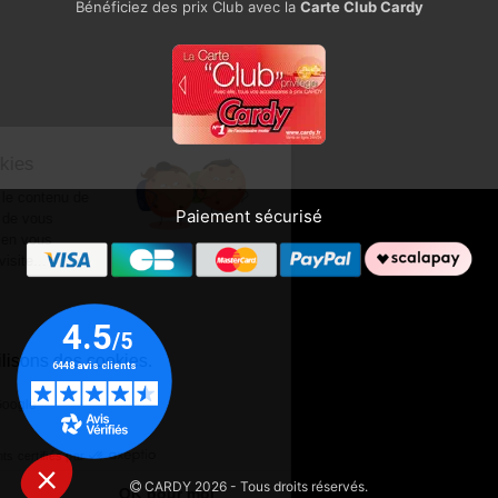
Bénéficiez des prix Club avec la
Carte Club Cardy
Ce site utilise des cookies
On a attendu d'être sûrs que le contenu de
Paiement sécurisé
ce site vous intéresse avant de vous
déranger, mais on aimerait bien vous
accompagner pendant votre visite...
C'est OK pour vous ?
Lire la politique de cookies
Voici pourquoi nous utilisons des cookies.
Statistiques et audience
Partage de données avec Google
Consentements certifiés par
CARDY 2026 - Tous droits réservés.
Je choisis
OK pour moi