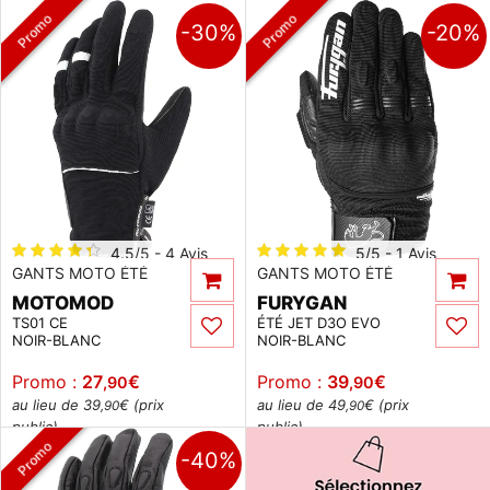
Promo
Promo
-30%
-20%
4.5/5 - 4 Avis
5/5 - 1 Avis
GANTS MOTO ÉTÉ
GANTS MOTO ÉTÉ
MOTOMOD
FURYGAN
TS01 CE
ÉTÉ JET D3O EVO
NOIR-BLANC
NOIR-BLANC
Promo :
27
€
Promo :
39
€
,90
,90
au lieu de 39
€ (prix
au lieu de 49
€ (prix
,90
,90
public)
public)
Promo
-40%