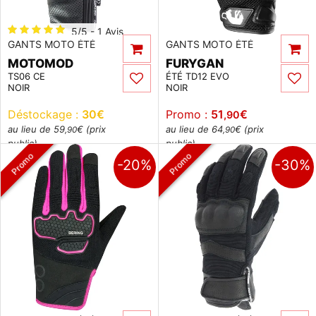
5/5 - 1 Avis
GANTS MOTO ÉTÉ
GANTS MOTO ÉTÉ
MOTOMOD
FURYGAN
TS06 CE
ÉTÉ TD12 EVO
NOIR
NOIR
Déstockage :
30
€
Promo :
51
€
,90
au lieu de 59
€ (prix
au lieu de 64
€ (prix
,90
,90
public)
public)
Promo
Promo
-20%
-30%