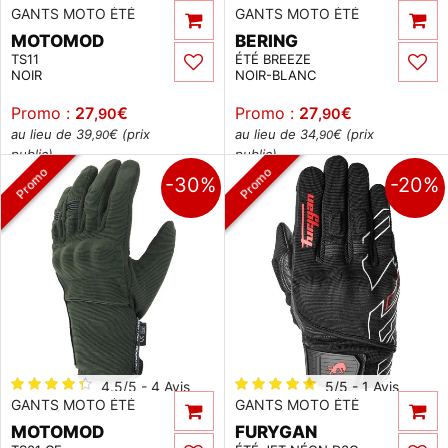
GANTS MOTO ÉTÉ
GANTS MOTO ÉTÉ
MOTOMOD
BERING
TS11
ÉTÉ BREEZE
NOIR
NOIR-BLANC
Promo :
27
€
Promo :
27
€
,90
,90
au lieu de 39
€ (prix
au lieu de 34
€ (prix
,90
,90
public)
public)
Promo
Promo
-30%
-20%
4.5/5 - 4 Avis
5/5 - 1 Avis
GANTS MOTO ÉTÉ
GANTS MOTO ÉTÉ
MOTOMOD
FURYGAN