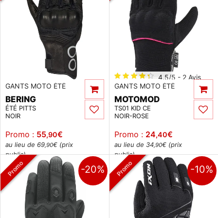
4.5/5 - 2 Avis
GANTS MOTO ÉTÉ
GANTS MOTO ÉTÉ
BERING
MOTOMOD
ÉTÉ PITTS
TS01 KID CE
NOIR
NOIR-ROSE
Promo :
55
€
Promo :
24
€
,90
,40
au lieu de 69
€ (prix
au lieu de 34
€ (prix
,90
,90
public)
public)
Promo
Promo
-20%
-10%