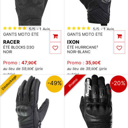
5/5 - 1 Avis
5/5 - 1 Avis
GANTS MOTO ÉTÉ
GANTS MOTO ÉTÉ
RACER
IXON
ÉTÉ BLOCKS D3O
ÉTÉ HURRICANE²
NOIR
NOIR-BLANC
Promo :
47
€
Promo :
35
€
,90
,90
au lieu de 59
€ (prix
au lieu de 39
€ (prix
,90
,90
public)
public)
Déstockage
Promo
-49%
-20%