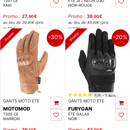
TS01 CE
ÉTÉ JET NÉON D3O
KAKI
NOIR-ROUGE
Promo :
27
€
Promo :
39
€
,90
,90
au lieu de 39
€ (prix
au lieu de 49
€ (prix
,90
,90
public)
public)
Promo
Promo
-30%
-20%
5/5 - 1 Avis
GANTS MOTO ÉTÉ
GANTS MOTO ÉTÉ
MOTOMOD
FURYGAN
TS05 CE
ÉTÉ GALAX
MARRON
NOIR
Promo :
39
€
Promo :
47
€
,10
,90