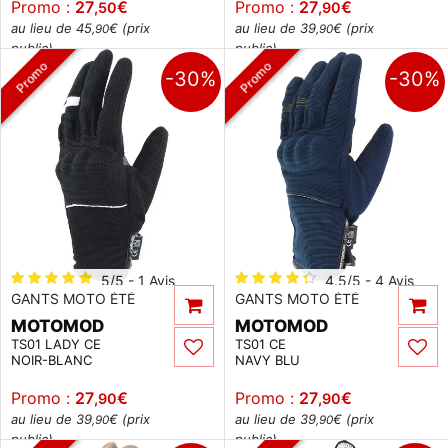
Promo :
27
€
Promo :
27
€
,50
,90
au lieu de 45
€ (prix
au lieu de 39
€ (prix
,90
,90
public)
public)
Promo
Promo
-30%
-30%
5/5 - 1 Avis
4.5/5 - 4 Avis
GANTS MOTO ÉTÉ
GANTS MOTO ÉTÉ
MOTOMOD
MOTOMOD
TS01 LADY CE
TS01 CE
NOIR-BLANC
NAVY BLU
Promo :
27
€
Promo :
27
€
,90
,90
au lieu de 39
€ (prix
au lieu de 39
€ (prix
,90
,90
public)
public)