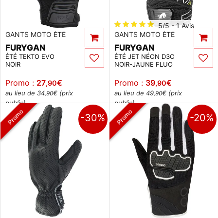
5/5 - 1 Avis
GANTS MOTO ÉTÉ
GANTS MOTO ÉTÉ
FURYGAN
FURYGAN
ÉTÉ TEKTO EVO
ÉTÉ JET NÉON D3O
NOIR
NOIR-JAUNE FLUO
Promo :
27
€
Promo :
39
€
,90
,90
au lieu de 34
€ (prix
au lieu de 49
€ (prix
,90
,90
public)
public)
Promo
Promo
-30%
-20%