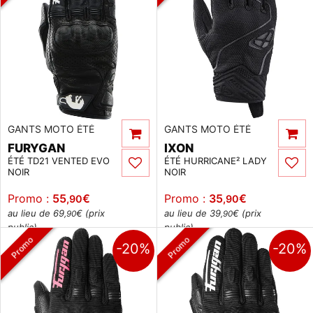
GANTS MOTO ÉTÉ
GANTS MOTO ÉTÉ
FURYGAN
IXON
ÉTÉ TD21 VENTED EVO
ÉTÉ HURRICANE² LADY
NOIR
NOIR
Promo :
55
€
Promo :
35
€
,90
,90
au lieu de 69
€ (prix
au lieu de 39
€ (prix
,90
,90
public)
public)
Promo
Promo
-20%
-20%