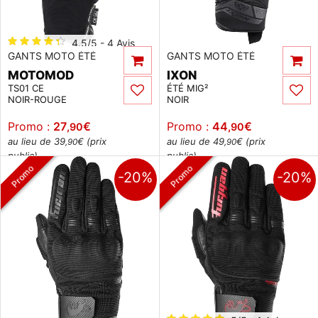
4.5/5 - 4 Avis
GANTS MOTO ÉTÉ
GANTS MOTO ÉTÉ
MOTOMOD
IXON
TS01 CE
ÉTÉ MIG²
NOIR-ROUGE
NOIR
Promo :
27
€
Promo :
44
€
,90
,90
au lieu de 39
€ (prix
au lieu de 49
€ (prix
,90
,90
public)
public)
Promo
Promo
-20%
-20%