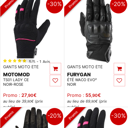
Promo
Promo
-30%
-20%
5/5 - 1 Avis
GANTS MOTO ÉTÉ
GANTS MOTO ÉTÉ
MOTOMOD
FURYGAN
TS01 LADY CE
ÉTÉ WACO EVO²
NOIR-ROSE
NOIR
Promo :
27
€
Promo :
55
€
,90
,90
au lieu de 39
€ (prix
au lieu de 69
€ (prix
,90
,90
public)
public)
Promo
Promo
-20%
-30%