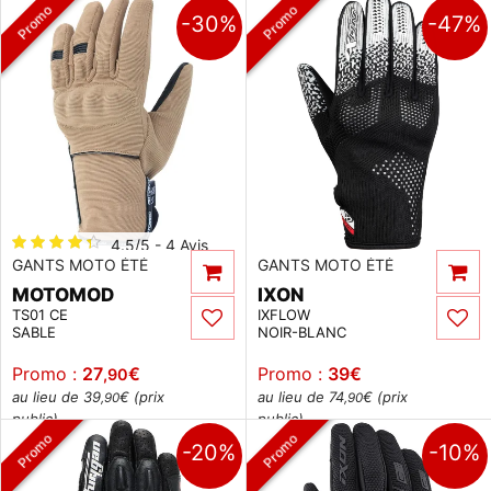
Promo
Promo
-30%
-47%
4.5/5 - 4 Avis
GANTS MOTO ÉTÉ
GANTS MOTO ÉTÉ
MOTOMOD
IXON
TS01 CE
IXFLOW
SABLE
NOIR-BLANC
Promo :
27
€
Promo :
39
€
,90
au lieu de 39
€ (prix
au lieu de 74
€ (prix
,90
,90
public)
public)
Promo
Promo
-20%
-10%