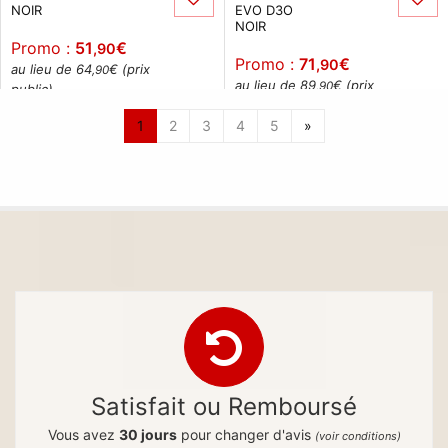
NOIR
EVO D3O
NOIR
Promo :
51
€
,90
Promo :
71
€
,90
au lieu de 64
€ (prix
,90
au lieu de 89
€ (prix
,90
public)
public)
1
2
3
4
5
»
Satisfait ou Remboursé
Vous avez
30 jours
pour changer d'avis
(voir conditions)