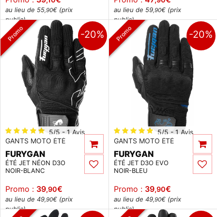
au lieu de 55
€ (prix
au lieu de 59
€ (prix
,90
,90
public)
public)
Promo
Promo
-20%
-20%
5/5 - 1 Avis
5/5 - 1 Avis
GANTS MOTO ÉTÉ
GANTS MOTO ÉTÉ
FURYGAN
FURYGAN
ÉTÉ JET NÉON D3O
ÉTÉ JET D3O EVO
NOIR-BLANC
NOIR-BLEU
Promo :
39
€
Promo :
39
€
,90
,90
au lieu de 49
€ (prix
au lieu de 49
€ (prix
,90
,90
public)
public)