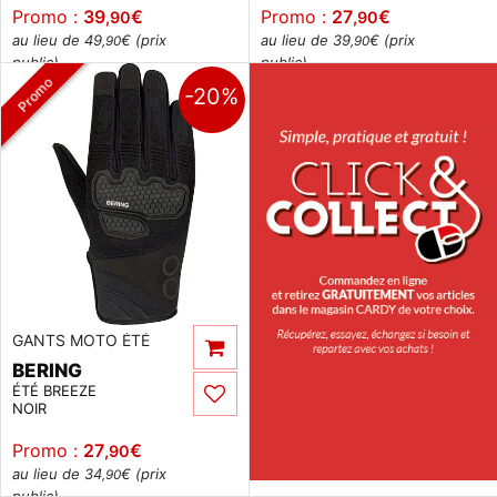
Promo :
39
€
Promo :
27
€
,90
,90
au lieu de 49
€ (prix
au lieu de 39
€ (prix
,90
,90
public)
public)
Promo
-20%
GANTS MOTO ÉTÉ
BERING
ÉTÉ BREEZE
NOIR
Promo :
27
€
,90
au lieu de 34
€ (prix
,90
public)