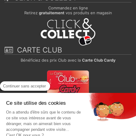
Commandez en ligne
Retirez
gratuitement
vos produits en magasin
CARTE CLUB
Bénéficiez des prix Club avec la
Carte Club Cardy
Continuer sans accepter
Ce site utilise des cookies
On a attendu d'être sûrs que le contenu de
Paiement sécurisé
ce site vous intéresse avant de vous
déranger, mais on aimerait bien vous
accompagner pendant votre visite...
C'est OK pour vous ?