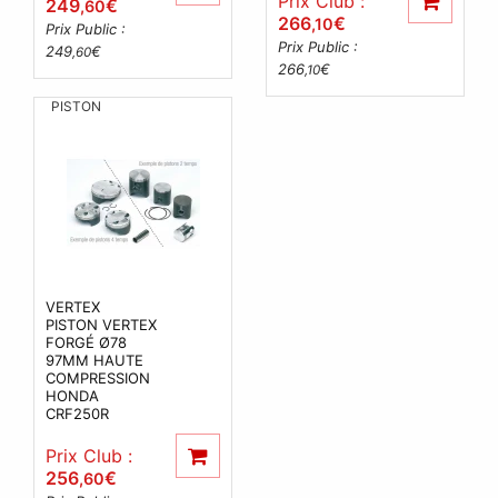
Prix Club :
249
€
,60
266
€
,10
Prix Public :
Prix Public :
249
€
,60
266
€
,10
PISTON
VERTEX
PISTON VERTEX
FORGÉ Ø78
97MM HAUTE
COMPRESSION
HONDA
CRF250R
Prix Club :
256
€
,60