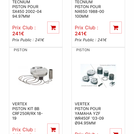
TECNIUM
TECNIUM
PISTON POUR
PISTON POUR
SX450 2002-04
NX650 1988-00
94.97MM
100MM
Prix Club :
Prix Club :
241
€
241
€
Prix Public : 241
€
Prix Public : 241
€
PISTON
PISTON
VERTEX
VERTEX
PISTON KIT BB
PISTON POUR
CRF250R/RX 18-
YAMAHA YZF
19
WR450F '03-09
Ø94.95MM
Prix Club :