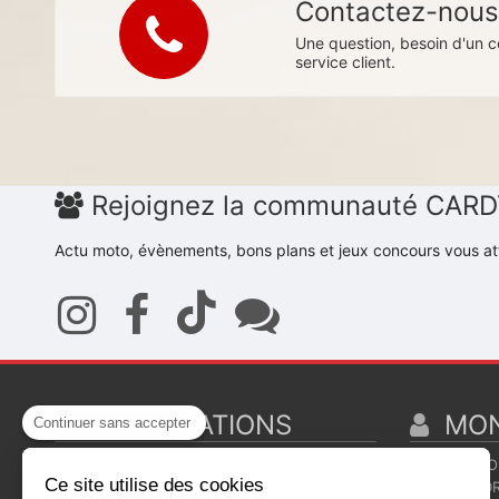
Contactez-nou
Une question, besoin d'un c
service client.
Rejoignez la communauté CAR
Actu moto, évènements, bons plans et jeux concours vous at
INFORMATIONS
MON
Continuer sans accepter
QUI SOMMES NOUS ?
MON CO
Ce site utilise des cookies
CONTACTEZ-NOUS
MES ADR