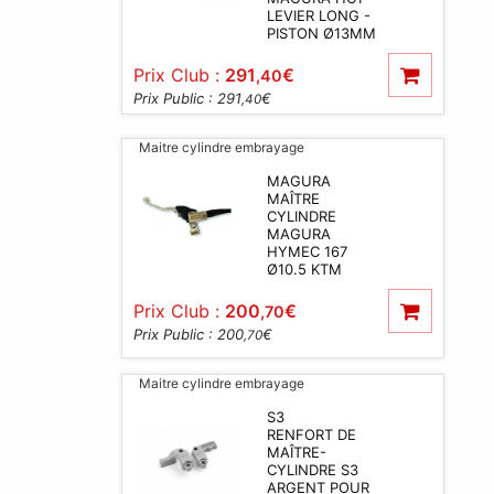
LEVIER LONG -
PISTON Ø13MM
Prix Club :
291
€
,40
Prix Public : 291
€
,40
Maitre cylindre embrayage
MAGURA
MAÎTRE
CYLINDRE
MAGURA
HYMEC 167
Ø10.5 KTM
Prix Club :
200
€
,70
Prix Public : 200
€
,70
Maitre cylindre embrayage
S3
RENFORT DE
MAÎTRE-
CYLINDRE S3
ARGENT POUR