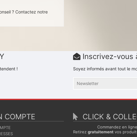
s
onseil ? Contactez notre
DY
Inscrivez-vous 
tendent !
Soyez informés avant tout le mo
 COMPTE
CLICK & COLL
Commandez en lign
MPTE
Retirez
gratuitement
vos produit
ESSES