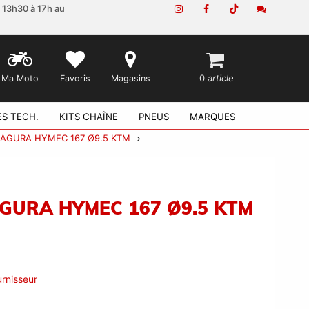
e 13h30 à 17h au
0
article
Ma Moto
Favoris
Magasins
ES TECH.
KITS CHAÎNE
PNEUS
MARQUES
AGURA HYMEC 167 Ø9.5 KTM
GURA HYMEC 167 Ø9.5 KTM
rnisseur