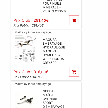
POUR HUILE
MINÉRALE -
PISTON Ø13MM
Prix Club :
291
€
,40
Prix Public : 291
€
,40
Maitre cylindre embrayage
MAGURA
EMBRAYAGE
HYDRAULIQUE
MAGURA
HYMEC 167
Ø10.5 HONDA
CRF450R
Prix Club :
316
€
,60
Prix Public : 316
€
,60
Maitre cylindre embrayage
NISSIN
MAÎTRE-
CYLINDRE
SPORT
D'EMBRAYAGE