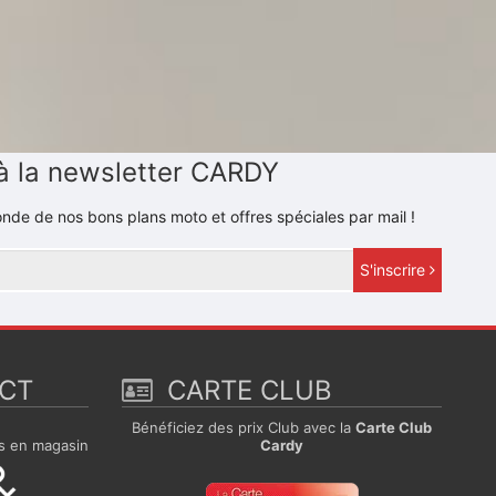
à la newsletter CARDY
nde de nos bons plans moto et offres spéciales par mail !
S'inscrire
ECT
CARTE CLUB
e
Bénéficiez des prix Club avec la
Carte Club
s en magasin
Cardy