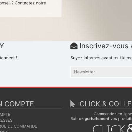
onseil ? Contactez notre
DY
Inscrivez-vous 
tendent !
Soyez informés avant tout le mo
 COMPTE
CLICK & COLL
Commandez en lign
MPTE
Retirez
gratuitement
vos produit
ESSES
QUE DE COMMANDE
ORIS