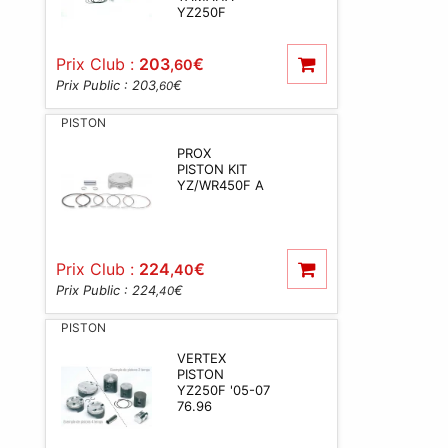
YZ250F
Prix Club :
203
€
,60
Prix Public : 203
€
,60
PISTON
PROX
PISTON KIT
YZ/WR450F A
Prix Club :
224
€
,40
Prix Public : 224
€
,40
PISTON
VERTEX
PISTON
YZ250F '05-07
76.96