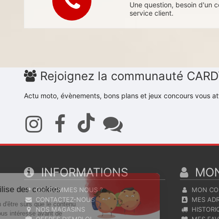
Une question, besoin d'un c
service client.
Rejoignez la communauté CAR
Actu moto, évènements, bons plans et jeux concours vous at
Continuer sans accepter
INFORMATIONS
MON
Ce site utilise des cookies
QUI SOMMES NOUS ?
MON CO
CONTACTEZ-NOUS
MES ADR
On a attendu d'être sûrs que le contenu
NOS MAGASINS
HISTORI
de ce site vous intéresse avant de
OFFRES D'EMPLOI
MES FAV