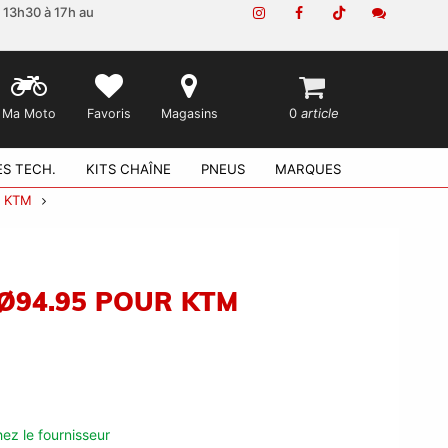
e 13h30 à 17h au
0
article
Ma Moto
Favoris
Magasins
ES TECH.
KITS CHAÎNE
PNEUS
MARQUES
R KTM
Ø94.95 POUR KTM
ez le fournisseur