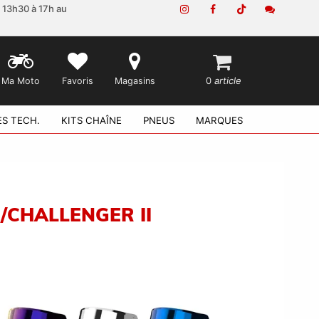
e 13h30 à 17h au
0
article
Ma Moto
Favoris
Magasins
ES TECH.
KITS CHAÎNE
PNEUS
MARQUES
/CHALLENGER II