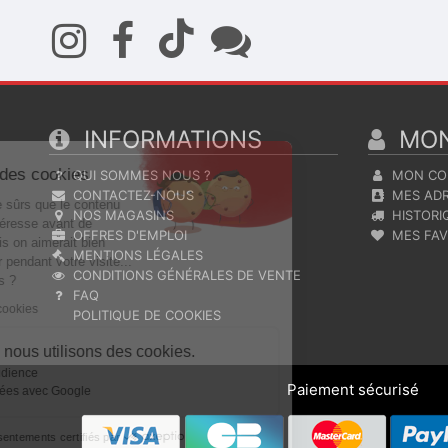
Continuer sans accepter
INFORMATIONS
MON
Ce site utilise des cookies
QUI SOMMES NOUS ?
MON CO
CONTACTEZ-NOUS
MES ADR
On a attendu d'être sûrs que le contenu
NOS MAGASINS
HISTORI
de ce site vous intéresse avant de
OFFRES D'EMPLOI
MES FAV
vous déranger, mais on aimerait bien
MENTIONS LÉGALES
vous accompagner pendant votre visite...
CONDITIONS GÉNÉRALES DE VENTE
C'est OK pour vous ?
FAQ
Lire la politique de cookies
POLITIQUE DE COOKIES
Voici pourquoi nous utilisons des cookies.
Statistiques et audience
Paiement sécurisé
Partage de données avec Google
Consentements certifiés par