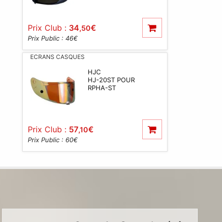
Prix Club :
34
€
,50
Prix Public : 46
€
ECRANS CASQUES
HJC
HJ-20ST POUR
RPHA-ST
Prix Club :
57
€
,10
Prix Public : 60
€