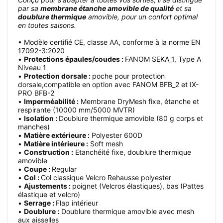
par sa
membrane étanche amovible de qualité
et sa
doublure thermique
amovible, pour un confort optimal
en toutes saisons.
• Modèle certifié CE, classe AA, conforme à la norme EN
17092-3:2020
•
Protections épaules/coudes :
FANOM SEKA_1, Type A
Niveau 1
•
Protection dorsale :
poche pour protection
dorsale,compatible en option avec FANOM BFB_2 et IX-
PRO BFB-2
•
Imperméabilité :
Membrane DryMesh fixe, étanche et
respirante (10000 mm/5000 MVTR)
•
Isolation :
Doublure thermique amovible (80 g corps et
manches)
•
Matière extérieure :
Polyester 600D
•
Matière intérieure :
Soft mesh
•
Construction :
Etanchéité fixe, doublure thermique
amovible
•
Coupe :
Regular
•
Col :
Col classique Velcro Rehausse polyester
•
Ajustements :
poignet (Velcros élastiques), bas (Pattes
élastique et velcro)
•
Serrage :
Flap intérieur
•
Doublure :
Doublure thermique amovible avec mesh
aux aisselles