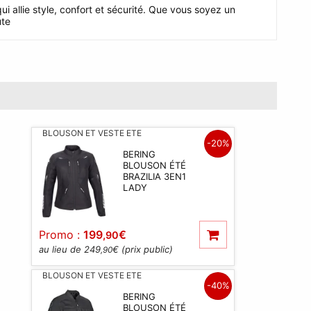
 allie style, confort et sécurité. Que vous soyez un
ute
BLOUSON ET VESTE ETE
-20%
BERING
BLOUSON ÉTÉ
BRAZILIA 3EN1
LADY
Promo :
199
€
,90
au lieu de 249
€ (prix public)
,90
BLOUSON ET VESTE ETE
-40%
BERING
BLOUSON ÉTÉ