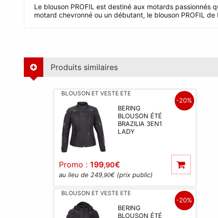
Le blouson PROFIL est destiné aux motards passionnés qui 
motard chevronné ou un débutant, le blouson PROFIL de BE
Produits similaires
BLOUSON ET VESTE ETE
-20%
BERING
BLOUSON ÉTÉ
BRAZILIA 3EN1
LADY
Promo :
199
€
,90
au lieu de 249
€ (prix public)
,90
BLOUSON ET VESTE ETE
-20%
BERING
BLOUSON ÉTÉ