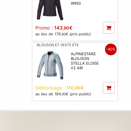
WING
Promo :
143
€
,90
au lieu de 179
€ (prix public)
,90
BLOUSON ET VESTE ETE
-40%
ALPINESTARS
BLOUSON
STELLA ELOISE
V2 AIR
Déstockage :
110
€
,90
au lieu de 184
€ (prix public)
,90