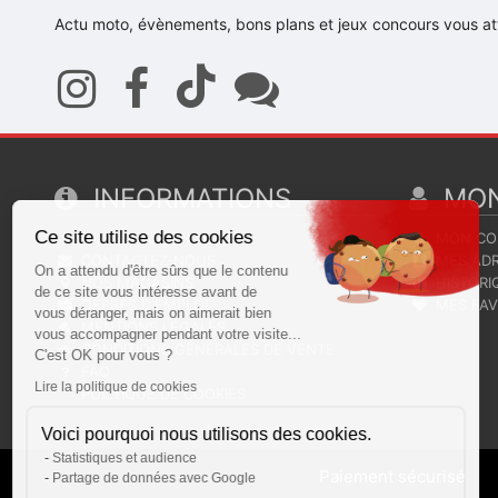
Actu moto, évènements, bons plans et jeux concours vous at
Continuer sans accepter
INFORMATIONS
MON
Ce site utilise des cookies
QUI SOMMES NOUS ?
MON CO
CONTACTEZ-NOUS
MES ADR
On a attendu d'être sûrs que le contenu
NOS MAGASINS
HISTORI
de ce site vous intéresse avant de
OFFRES D'EMPLOI
MES FAV
vous déranger, mais on aimerait bien
MENTIONS LÉGALES
vous accompagner pendant votre visite...
CONDITIONS GÉNÉRALES DE VENTE
C'est OK pour vous ?
FAQ
Lire la politique de cookies
POLITIQUE DE COOKIES
Voici pourquoi nous utilisons des cookies.
Statistiques et audience
Paiement sécurisé
Partage de données avec Google