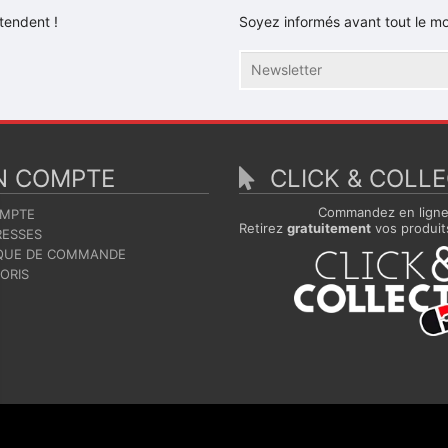
tendent !
Soyez informés avant tout le mo
 COMPTE
CLICK & COLL
Commandez en lign
MPTE
Retirez
gratuitement
vos produit
ESSES
QUE DE COMMANDE
ORIS