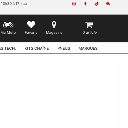
e 13h30 à 17h au
0
article
Ma Moto
Favoris
Magasins
ES TECH.
KITS CHAÎNE
PNEUS
MARQUES