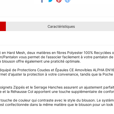
Caractéristiques
en Hard Mesh, deux matières en fibres Polyester 100% Recyclées off
n/Pantalon vous permet de l'associer facilement à votre pantalon de
ce blouson offre également une praticité optimale.
est équipé de Protections Coudes et Épaules CE Amovibles ALPHA EN1
et d'ajuster la protection à votre convenance, tandis que la Poche
oignets Zippés et le Serrage Hanches assurent un ajustement parfai
 et la Réhausse Col apportent une touche supplémentaire de confort 
ouche de couleur qui contraste avec le style du blouson. Le système 
est confectionnée dans la même matière que le blouson pour un look h