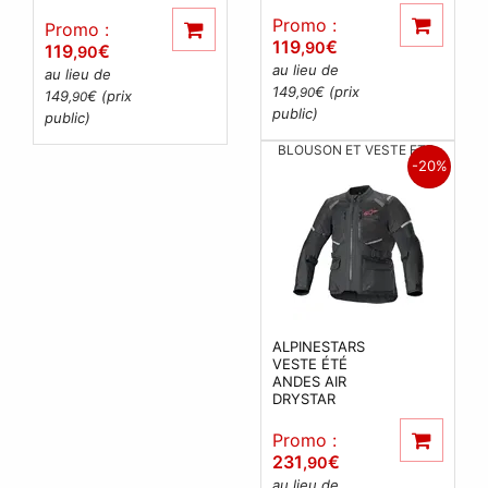
Promo :
Promo :
119
€
,90
119
€
,90
au lieu de
au lieu de
149
€ (prix
,90
149
€ (prix
,90
public)
public)
BLOUSON ET VESTE ETE
-20%
ALPINESTARS
VESTE ÉTÉ
ANDES AIR
DRYSTAR
Promo :
231
€
,90
au lieu de