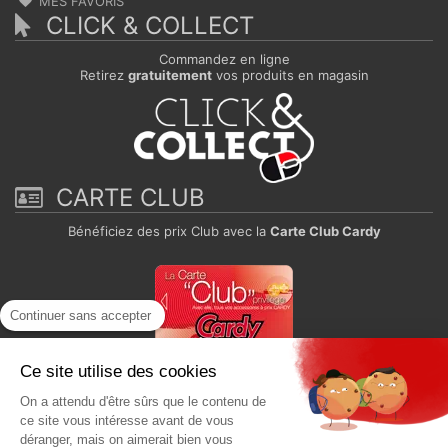
MES FAVORIS
CLICK & COLLECT
Commandez en ligne
Retirez
gratuitement
vos produits en magasin
CARTE CLUB
Bénéficiez des prix Club avec la
Carte Club Cardy
Continuer sans accepter
Ce site utilise des cookies
On a attendu d'être sûrs que le contenu de
Paiement sécurisé
ce site vous intéresse avant de vous
déranger, mais on aimerait bien vous