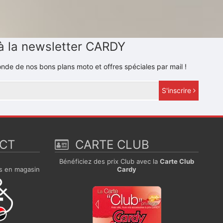
à la newsletter CARDY
nde de nos bons plans moto et offres spéciales par mail !
S'inscrire
ECT
CARTE CLUB
e
Bénéficiez des prix Club avec la
Carte Club
s en magasin
Cardy