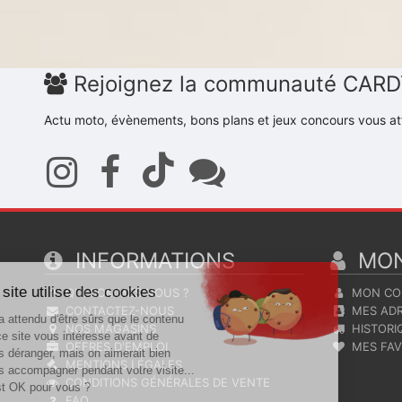
Rejoignez la communauté CAR
Actu moto, évènements, bons plans et jeux concours vous at
Continuer sans accepter
INFORMATIONS
MON
Ce site utilise des cookies
QUI SOMMES NOUS ?
MON CO
CONTACTEZ-NOUS
MES ADR
On a attendu d'être sûrs que le contenu
NOS MAGASINS
HISTORI
de ce site vous intéresse avant de
OFFRES D'EMPLOI
MES FAV
vous déranger, mais on aimerait bien
MENTIONS LÉGALES
vous accompagner pendant votre visite...
CONDITIONS GÉNÉRALES DE VENTE
C'est OK pour vous ?
FAQ