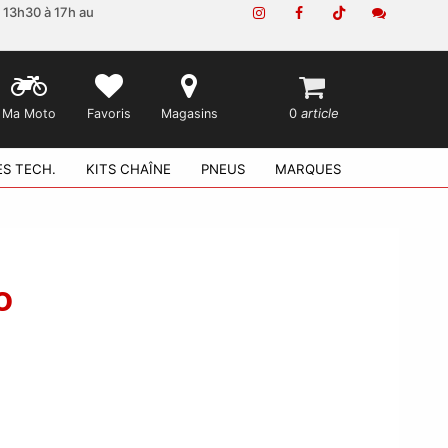
e 13h30 à 17h au
0
article
Ma Moto
Favoris
Magasins
ES TECH.
KITS CHAÎNE
PNEUS
MARQUES
O