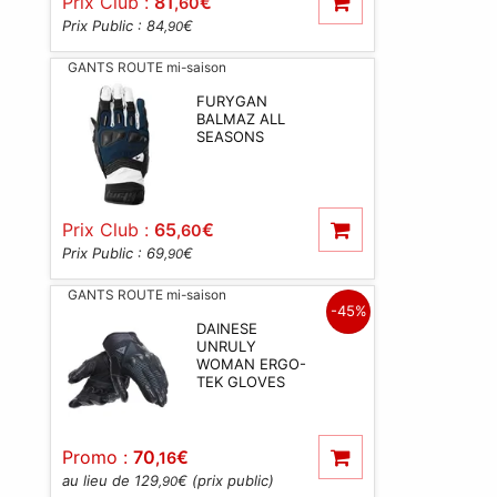
Prix Club :
81
€
,60
Prix Public : 84
€
,90
GANTS ROUTE mi-saison
FURYGAN
BALMAZ ALL
SEASONS
Prix Club :
65
€
,60
Prix Public : 69
€
,90
GANTS ROUTE mi-saison
-45%
DAINESE
UNRULY
WOMAN ERGO-
TEK GLOVES
Promo :
70
€
,16
au lieu de 129
€ (prix public)
,90