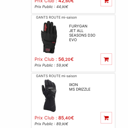
Prix Club :
42
€
,60
Prix Public : 44
€
,90
GANTS ROUTE mi-saison
FURYGAN
JET ALL
SEASONS D3O
EVO
Prix Club :
56
€
,20
Prix Public : 59
€
,90
GANTS ROUTE mi-saison
IXON
MS DRIZZLE
Prix Club :
85
€
,40
Prix Public : 89
€
,90