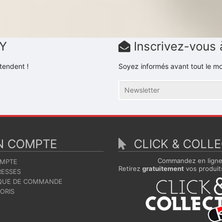
DY
Inscrivez-vous 
tendent !
Soyez informés avant tout le mo
 COMPTE
CLICK & COLL
Commandez en lign
MPTE
Retirez
gratuitement
vos produit
ESSES
QUE DE COMMANDE
ORIS