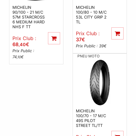
MICHELIN
MICHELIN
90/100 - 21 M/C
100/80 - 10 M/C
57M STARCROSS
53L CITY GRIP 2
6 MEDIUM HARD
TL
NHS F TT
Prix Club :
Prix Club :
37
€
68
€
,40
Prix Public : 39
€
Prix Public :
PNEU MOTO
74
€
,10
MICHELIN
100/70 - 17 M/C
49S PILOT
STREET TL/TT