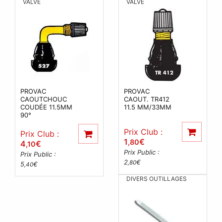
VALVE
VALVE
PROVAC
PROVAC
CAOUTCHOUC
CAOUT. TR412
COUDÉE 11.5MM
11.5 MM/33MM
90°
Prix Club :
Prix Club :
1
€
,80
4
€
,10
Prix Public :
Prix Public :
2
€
,80
5
€
,40
DIVERS OUTILLAGES