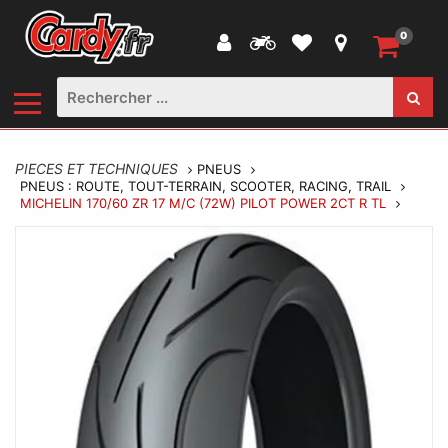
0
PIECES ET TECHNIQUES
PNEUS
PNEUS : ROUTE, TOUT-TERRAIN, SCOOTER, RACING, TRAIL
MICHELIN 170/60 ZR 17 M/C (72W) PILOT POWER 2CT R TL