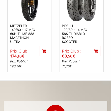
METZELER
PIRELLI
140/80 - 17 M/C
120/80 - 14 M/C
69H TL ME 888
58S TL DIABLO
MARATHON
ROSSO
ULTRA
SCOOTER
Prix Club :
Prix Club :
174
€
68
€
,10
,50
Prix Public :
Prix Public :
196
€
74
€
,50
,70