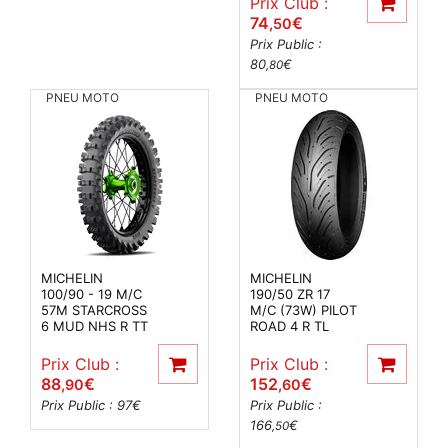
Prix Club :
74
€
,50
Prix Public :
80
€
,80
PNEU MOTO
PNEU MOTO
MICHELIN
MICHELIN
100/90 - 19 M/C
190/50 ZR 17
57M STARCROSS
M/C (73W) PILOT
6 MUD NHS R TT
ROAD 4 R TL
Prix Club :
Prix Club :
88
€
152
€
,90
,60
Prix Public : 97
€
Prix Public :
166
€
,50