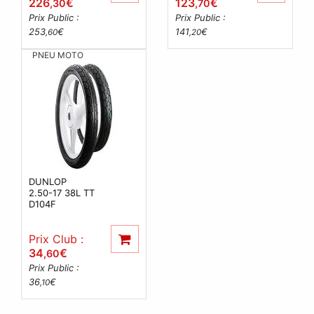
226
€
123
€
,30
,70
Prix Public :
Prix Public :
253
€
141
€
,60
,20
PNEU MOTO
DUNLOP
2.50-17 38L TT
D104F
Prix Club :
34
€
,60
Prix Public :
36
€
,10