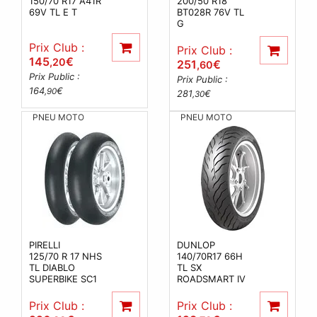
150/70 R17 A41R
200/50 R18
69V TL E T
BT028R 76V TL
G
Prix Club :
Prix Club :
145
€
,20
251
€
,60
Prix Public :
Prix Public :
164
€
,90
281
€
,30
PNEU MOTO
PNEU MOTO
PIRELLI
DUNLOP
125/70 R 17 NHS
140/70R17 66H
TL DIABLO
TL SX
SUPERBIKE SC1
ROADSMART IV
Prix Club :
Prix Club :