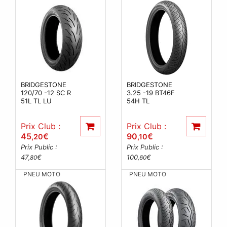
BRIDGESTONE
BRIDGESTONE
120/70 -12 SC R
3.25 -19 BT46F
51L TL LU
54H TL
Prix Club :
Prix Club :
45
€
90
€
,20
,10
Prix Public :
Prix Public :
47
€
100
€
,80
,60
PNEU MOTO
PNEU MOTO